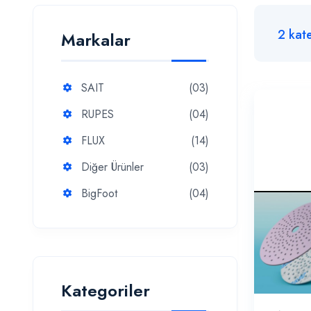
2
kat
Markalar
SAIT
(03)
RUPES
(04)
FLUX
(14)
Diğer Ürünler
(03)
BigFoot
(04)
Kategoriler