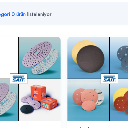
egori
0
ürün
listeleniyor