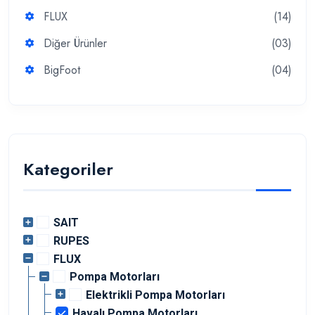
FLUX
(14)
Diğer Ürünler
(03)
BigFoot
(04)
Kategoriler
SAIT
RUPES
FLUX
Pompa Motorları
Elektrikli Pompa Motorları
Havalı Pompa Motorları