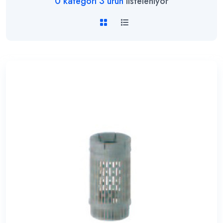
0
kategori
3
ürün
listeleniyor